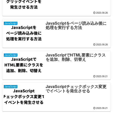
2023.09.26
JavaScriptをページ読み込み後に
JavaScript
処理を実行する方法
2023.09.26
JavaScriptでHTML要素にクラス
JavaScript
を追加、削除、切替え
2023.09.21
JavaScriptチェックボックス変更
JavaScript
でイベントを発生させる
2023.09.21