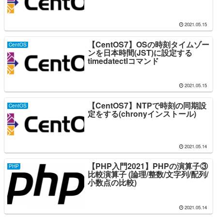
2021.05.15
【CentOS7】OSの時刻タイムゾー
CentOS
ンを日本時間(JST)に設定する
timedatectlコマンド
2021.05.15
【CentOS7】NTPで時刻の同期設
CentOS
定をする(chronyインストール)
2021.05.14
【PHP入門2021】PHPの演算子③
PHP
比較演算子 (論理/整数/文字列/配列/
小数点の比較)
2021.05.14