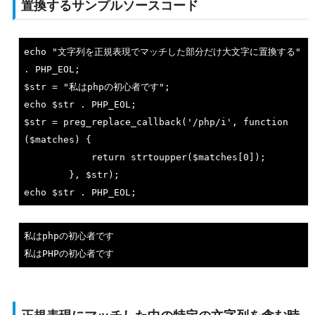
置換するサンプルソースコード
echo
"文字列を正規表現でマッチした部分だけ大文字に置換する"
. PHP_EOL;

$str = 
"私はphpの初心者です"
echo
 $str . PHP_EOL;

$str = preg_replace_callback(
'/php/i'
, 
function
($matches)
{

return
 strtoupper($matches[
0
]);

echo
私はphpの初心者です

私はPHPの初心者です
正規表現にマッチした中の特定の文字列を含む時