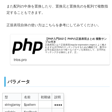
また配列の中身を置換したり、置換元と置換先のを配列で複数指
定することもできます。
正規表現自体の使い方はこちらを参考にしてみてください。
【PHP入門2021】PHPの正規表現まとめ 複数サン
プル付き
正規表現とは？正規表現(regular expression=regexとよく略さ
れます)は文字列のマッチングをするための機能です。数字や
記号を組み合わせで様々なパターンを表現をして、文字列を
マッチングさせ抽出します。正...
trios.pro
パラメータ
 型
 名前
 初期値
 説明
 string|array
 $pattern
 ●●●●
 callable
 $callback