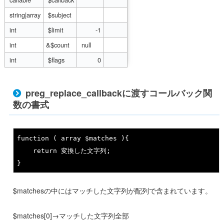
 string|array
 $subject
 int
 $limit
 -1
 int
&$count
 null
 int
 $flags
 0
preg_replace_callbackに渡すコールバック関
数の書式
function (
 array 
	return 
変換した文字列;

}
$matchesの中にはマッチした文字列が配列で含まれています。
$matches[0]→マッチした文字列全部