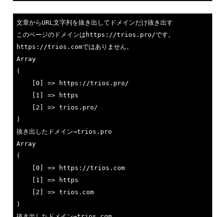
文章からURL文字列を抜き出してドメインだけ抜き出す

このページのドメインはhttp
s:
//trios.
pro
/です。
http
s:
//trios.
com
ではありません。

Array

(

    [
0
] => http
s:
//trios.
pro
/

    [
1
] => https

    [
2
] => trios.
pro
/

)

抜き出したドメイン→trios.
pro
Array

(

    [
0
] => http
s:
//trios.
com
    [
1
] => https

    [
2
] => trios.
com
)

抜き出したドメイン→trios.
com