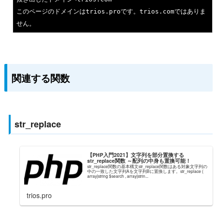
このページのドメインはtrios.
pro
です。trios.
com
ではありま
関連する関数
str_replace
【PHP入門2021】文字列を部分置換する
str_replace関数 ～配列の中身も置換可能！
str_replace関数の基本構文str_replace関数はある対象文字列の
中の一致した文字列Aを文字列Bに置換します。str_replace (
array|string $search , array|strin...
trios.pro