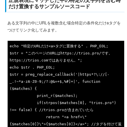
だけ置換するサンプルソースコード
ある文字列の中にURLを複数含む場合特定の条件化だけaタグを
つけてリンク化してみます。
echo
"特定のURLだけ<a>タグに置換する"
 . PHP_EOL;

$str = 
"このページのURLはhttps://trios.pro/です。
https://trios.comではありません。"
echo
 $str . PHP_EOL;

$str = preg_replace_callback(
'|https*?\://[-
_.!~*a-zA-Z0-9;/?:@&=+$,%#]+|'
, 
function
($matches)
{

			print_r($matches);

if
(strpos($matches[
0
], 
"trios.pro"
) 
!== 
false
) { 
//trios.proが含まれていたら
return
"<a href=\"
{$matches[0]}\">{$matches[0]}</a>"
; 
//タグを付けて返