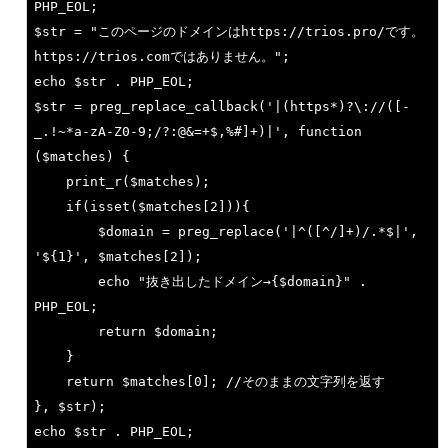
PHP_EOL;

$str = 
"このページのドメインはhttps://trios.pro/です。
https://trios.comではありません。"
echo
 $str . PHP_EOL;

$str = preg_replace_callback(
'|(https*)?\://([-
_.!~*a-zA-Z0-9;/?:@&=+$,%#]+)|'
, 
function
($matches)
{

	print_r($matches);

if
(
isset
($matches[
2
])){

		$domain = preg_replace(
'|^([^/]+)/.*$|'
, 
'${1}'
, $matches[
2
]);

echo
"抜き出したドメイン→{$domain}"
 . 
PHP_EOL;

return
 $domain;

	}

return
 $matches[
0
]; 
//そのままの文字列を返す
echo
 $str . PHP_EOL;