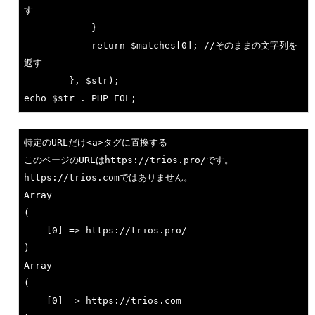
す
			}

return
 $matches[
0
]; 
//そのままの文字列を
返す
echo
 $str . PHP_EOL;
特定のURLだけ
<a>
タグに置換する

このページのURLはhttp
s:
//trios.
pro
/です。
http
s:
//trios.
com
ではありません。

Array

(

    [
0
] => http
s:
//trios.
pro
/

)

Array

(

    [
0
] => http
s:
//trios.
com