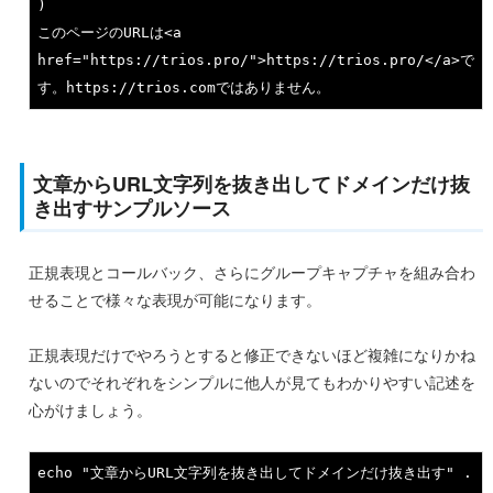
)

このページのURLは<
a
href=
"https://trios.pro/"
>http
s:
//trios.
pro
/</
a
>で
す。http
s:
//trios.
com
文章からURL文字列を抜き出してドメインだけ抜
き出すサンプルソース
正規表現とコールバック、さらにグループキャプチャを組み合わ
せることで様々な表現が可能になります。
正規表現だけでやろうとすると修正できないほど複雑になりかね
ないのでそれぞれをシンプルに他人が見てもわかりやすい記述を
心がけましょう。
echo
"文章からURL文字列を抜き出してドメインだけ抜き出す"
 . 