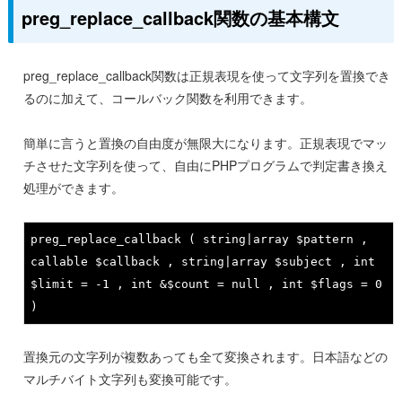
preg_replace_callback関数の基本構文
preg_replace_callback関数は正規表現を使って文字列を置換でき
るのに加えて、コールバック関数を利用できます。
簡単に言うと置換の自由度が無限大になります。正規表現でマッ
チさせた文字列を使って、自由にPHPプログラムで判定書き換え
処理ができます。
preg_replace_callback ( 
string
|array $pattern , 
callable $callback , 
string
|array $subject , 
int
$limit = 
-1
 , 
int
 &$count = 
null
 , 
int
 $flags = 
0
)
置換元の文字列が複数あっても全て変換されます。日本語などの
マルチバイト文字列も変換可能です。