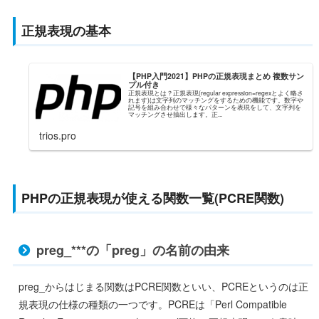
正規表現の基本
【PHP入門2021】PHPの正規表現まとめ 複数サン
プル付き
正規表現とは？正規表現(regular expression=regexとよく略さ
れます)は文字列のマッチングをするための機能です。数字や
記号を組み合わせで様々なパターンを表現をして、文字列を
マッチングさせ抽出します。正...
trios.pro
PHPの正規表現が使える関数一覧(PCRE関数)
preg_***の「preg」の名前の由来
preg_からはじまる関数はPCRE関数といい、PCREというのは正
規表現の仕様の種類の一つです。PCREは「Perl Compatible